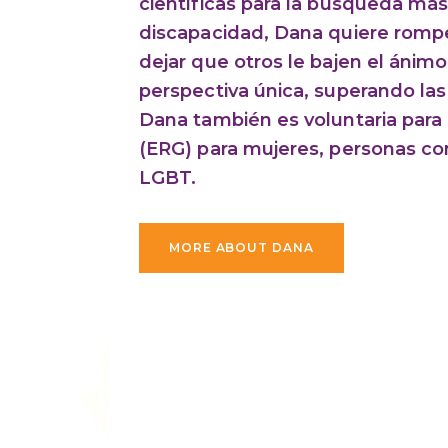
científicas para la búsqueda más a
discapacidad, Dana quiere rompe
dejar que otros le bajen el ánim
perspectiva única, superando las
Dana también es voluntaria par
(ERG) para mujeres, personas c
LGBT.
MORE ABOUT DANA